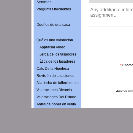
Servicios
Preguntas frecuentes
Dueños de una casa
Qué es una valoración
Appraisal Video
Jerga de los tasadores
Ética de los tasadores
*
Charac
Calc De la Hipoteca
Revisión de tasaciones
A la fecha de fallecimiento
Valoraciones Divorcio
Another we
Valoraciones Del Estado
Antes de poner en venta